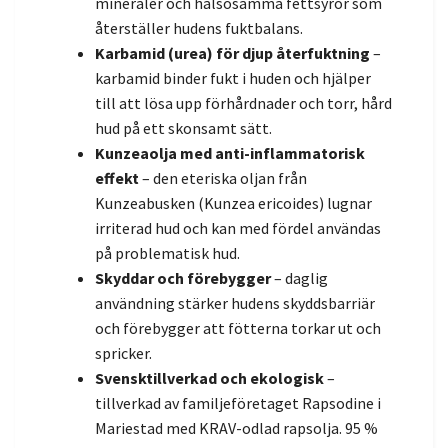
mineraler och hälsosamma fettsyror som
återställer hudens fuktbalans.
Karbamid (urea) för djup återfuktning
–
karbamid binder fukt i huden och hjälper
till att lösa upp förhårdnader och torr, hård
hud på ett skonsamt sätt.
Kunzeaolja med anti-inflammatorisk
effekt
– den eteriska oljan från
Kunzeabusken (Kunzea ericoides) lugnar
irriterad hud och kan med fördel användas
på problematisk hud.
Skyddar och förebygger
– daglig
användning stärker hudens skyddsbarriär
och förebygger att fötterna torkar ut och
spricker.
Svensktillverkad och ekologisk
–
tillverkad av familjeföretaget Rapsodine i
Mariestad med KRAV-odlad rapsolja. 95 %