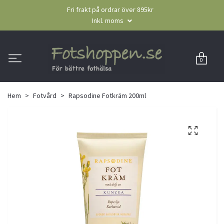
Fri frakt på ordrar över 895kr
Inkl. moms
0
Hem
Fotvård
Rapsodine Fotkräm 200ml