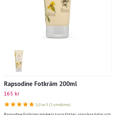
Rapsodine Fotkräm 200ml
165 kr
5,0 av 5 (1 omdöme)
Rapsodine Fotkräm mjukgör torra fötter, spruckna hälar och