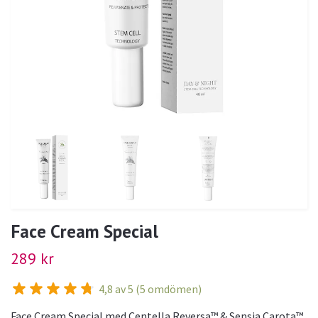
Face Cream Special
289 kr
4,8 av 5 (5 omdömen)
Face Cream Special med Centella Reversa™ & Sensia Carota™