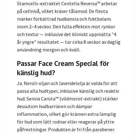
Stamcells-extraktet Centella Reversa™ arbetar
på cellnivå, vilket kräver tålamod. De flesta
märker förbättrad hudkänsla och fuktbalans
inom 2–4 veckor. Den fulla effekten mot rynkor
och textur — inklusive det kliniskt uppmätta "4
år yngre" resultatet — tar cirka 8 veckor av daglig
användning morgon och kväll.
Passar Face Cream Special för
känslig hud?
Ja. Neroli-oljan och lavendelolja är valda för att
passa alla hudtyper, inklusive känslig och reaktiv
hud. Sensia Carota™ (vildmorot-extrakt) stärker
dessutom hudbarriären och dämpar
inflammation, vilket gör krämen extra lämplig
för hud som lätt rodnar eller reagerar på yttre
påfrestningar. Produkten är fri från parabener.