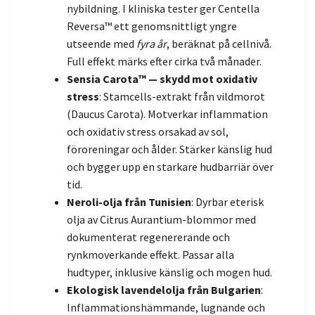
nybildning. I kliniska tester ger Centella
Reversa™ ett genomsnittligt yngre
utseende med
fyra år
, beräknat på cellnivå.
Full effekt märks efter cirka två månader.
Sensia Carota™ — skydd mot oxidativ
stress
: Stamcells-extrakt från vildmorot
(Daucus Carota). Motverkar inflammation
och oxidativ stress orsakad av sol,
föroreningar och ålder. Stärker känslig hud
och bygger upp en starkare hudbarriär över
tid.
Neroli-olja från Tunisien
: Dyrbar eterisk
olja av Citrus Aurantium-blommor med
dokumenterat regenererande och
rynkmoverkande effekt. Passar alla
hudtyper, inklusive känslig och mogen hud.
Ekologisk lavendelolja från Bulgarien
:
Inflammationshämmande, lugnande och