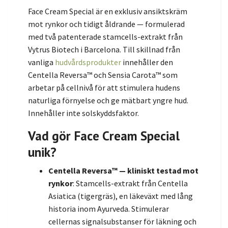
Face Cream Special är en exklusiv ansiktskräm
mot rynkor och tidigt åldrande — formulerad
med två patenterade stamcells-extrakt från
Vytrus Biotech i Barcelona. Till skillnad från
vanliga
hudvårdsprodukter
innehåller den
Centella Reversa™ och Sensia Carota™ som
arbetar på cellnivå för att stimulera hudens
naturliga förnyelse och ge mätbart yngre hud.
Innehåller inte solskyddsfaktor.
Vad gör Face Cream Special
unik?
Centella Reversa™ — kliniskt testad mot
rynkor
: Stamcells-extrakt från Centella
Asiatica (tigergräs), en läkeväxt med lång
historia inom Ayurveda. Stimulerar
cellernas signalsubstanser för läkning och