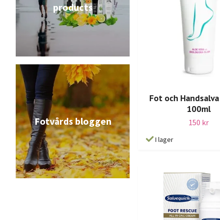
products
Fot och Handsalva
100ml
Fotvårds bloggen
150 kr
I lager