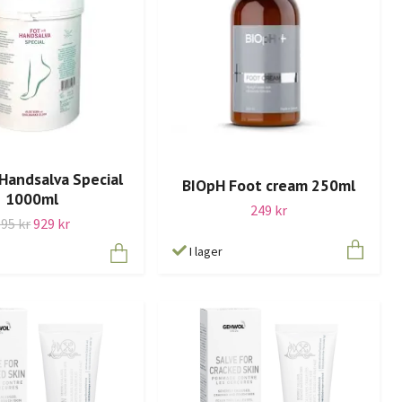
Handsalva Special
BIOpH Foot cream 250ml
1000ml
249 kr
995 kr
929 kr
I lager