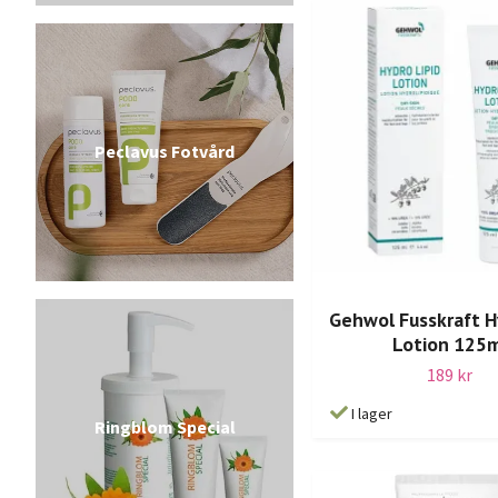
Peclavus Fotvård
Gehwol Fusskraft H
Lotion 125
189 kr
I lager
Ringblom Special