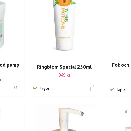
med pump
Fot och 
Ringblom Special 250ml
349 kr
r
I lager
I lager