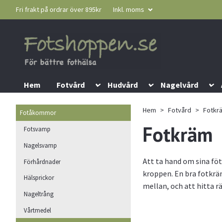
Fri frakt på ordrar över 895kr
Inkl. moms
Hem
Fotvård
Hudvård
Nagelvård
Hem
Fotvård
Fotkr
Fotåkommor
Fotkräm
Fotsvamp
Nagelsvamp
Att ta hand om sina fö
Förhårdnader
kroppen. En bra fotkräm
Hälsprickor
mellan, och att hitta r
Nageltrång
Vårtmedel