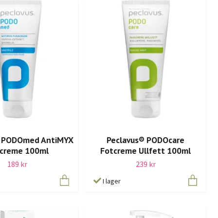
® PODOmed AntiMYX
Peclavus® PODOcare
creme 100ml
Fotcreme Ullfett 100ml
189 kr
239 kr
I lager