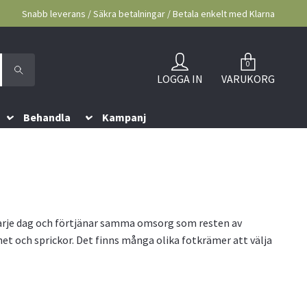
Snabb leverans / Säkra betalningar / Betala enkelt med Klarna
0
LOGGA IN
VARUKORG
Behandla
Kampanj
 varje dag och förtjänar samma omsorg som resten av
het och sprickor. Det finns många olika fotkrämer att välja