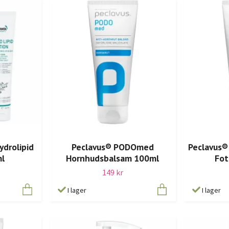
ydrolipid
Peclavus® PODOmed
Peclavus
ml
Hornhudsbalsam 100ml
Fot
149 kr
I lager
I lager