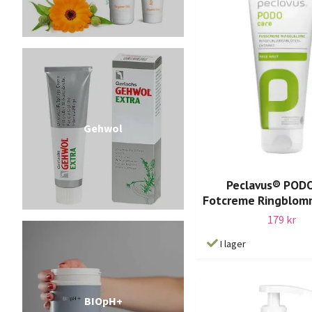
Gehwol
Peclavus® POD
Fotcreme Ringblom
179 kr
I lager
BIOpH+