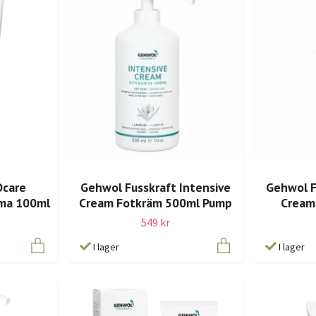
Ocare
Gehwol Fusskraft Intensive
Gehwol F
ma 100ml
Cream Fotkräm 500ml Pump
Cream
549 kr
I lager
I lager