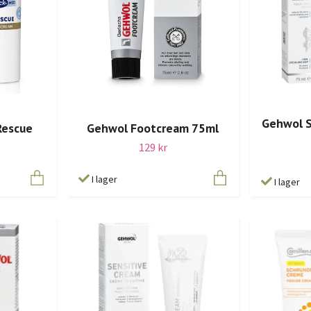
Gehwol S
Rescue
Gehwol Footcream 75ml
129 kr
I lager
I lager