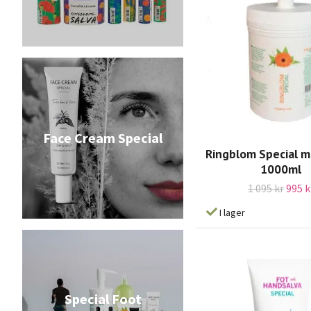
Face Cream Special
Ringblom Special 
1000ml
1 095 kr
995 k
I lager
Special Foot