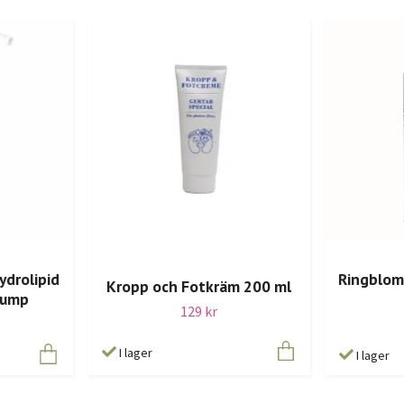
ydrolipid
Ringblom
Kropp och Fotkräm 200 ml
Pump
129 kr
I lager
I lager