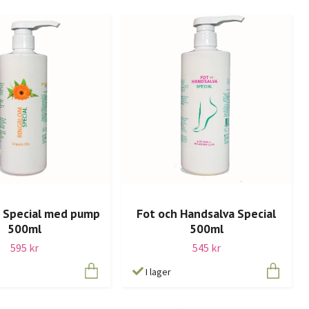
 Special med pump
Fot och Handsalva Special
500ml
500ml
595 kr
545 kr
I lager