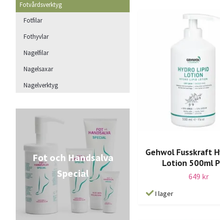
Fotvårdsverktyg
Fotfilar
Fothyvlar
Nagelfilar
Nagelsaxar
Nagelverktyg
Gehwol Fusskraft H
Fot och Handsalva
Lotion 500ml 
Special
649 kr
I lager