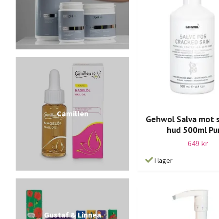
Camillen
Gehwol Salva mot 
hud 500ml P
649 kr
I lager
Gustaf & Linnea