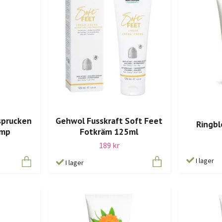
sprucken
Gehwol Fusskraft Soft Feet
Ringbl
ump
Fotkräm 125ml
189 kr
I lager
I lager