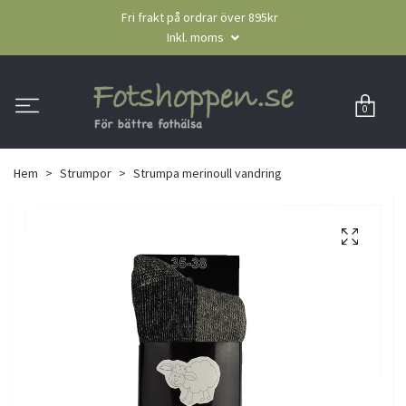
Fri frakt på ordrar över 895kr
Inkl. moms
0
Hem
Strumpor
Strumpa merinoull vandring