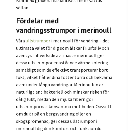
Klarar 40 graders maskintvätt men tvättas
sällan.
Fördelar med
vandringsstrumpor i merinoull
Våra
ullstrumpor
i merinoull för vandring – det
ultimata valet för dig som älskar friluftsliv och
äventyr. Tillverkade av finaste merinoull ger
dessa ullstrumpor enastående värmeisolering
samtidigt som de effektivt transporterar bort
fukt, vilket håller dina fötter torra och bekväma
även under långa vandringar. Merinoullen är
naturligt antibakteriell och minskar risken för
dålig lukt, medan den mjuka fibern gör
ullstrumporna skonsamma mot huden. Oavsett
om du är på en bergsvandring eller en
skogspromenad, ger dessa ullstrumpor i
merinoull dig den komfort och funktion du