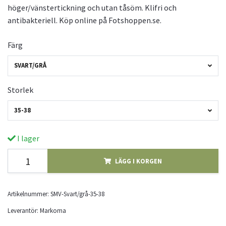
höger/vänstertickning och utan tåsöm. Klifri och
antibakteriell. Köp online på Fotshoppen.se.
Färg
SVART/GRÅ
Storlek
35-38
I lager
LÄGG I KORGEN
Artikelnummer:
SMV-Svart/grå-35-38
Leverantör:
Markoma