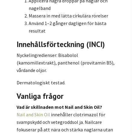
Applicera några droppar på naglar och
nagelband
Massera in med lätta cirkulära rörelser
Använd 1–2 gånger dagligen för bästa
resultat
Innehållsförteckning (INCI)
Nyckelingredienser: Bisabolol
(kamomillextrakt), panthenol (provitamin B5),
vårdande oljor.
Dermatologiskt testad.
Vanliga frågor
Vad är skillnaden mot Nail and Skin Oil?
Nail and Skin Oil
innehåller clotrimazol för
svampskydd och vetegroddsol ja. Nailcare
fokuserar på att nära och stärka naglarna utan