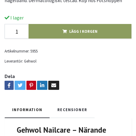
nagelband. Dermatologiskt testad. Köp hos Fotshoppen
I lager
LÄGG I KORGEN
Artikelnummer:
5955
Leverantör:
Gehwol
Dela
INFORMATION
RECENSIONER
Gehwol Nailcare – Närande