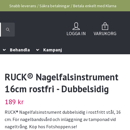
Snabb leverans / Säkra betalningar / Betala enkelt med Klarna
0
LOGGA IN
VARUKORG
Behandla
Kampanj
RUCK® Nagelfalsinstrument
16cm rostfri - Dubbelsidig
189 kr
RUCK® Nagelfalsinstrument dubbelsidig i rostfritt stål, 16
cm. För nagelbandsvård och inläggning av tamponad vid
nageltrång. Köp hos Fotshoppen.se!