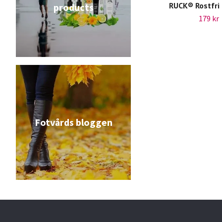
RUCK® Rostfri 
products
179 kr
Fotvårds bloggen