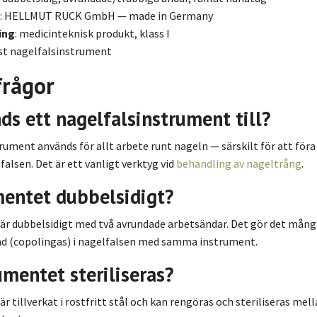
: HELLMUT RUCK GmbH — made in Germany
ing
: medicinteknisk produkt, klass I
1 st nagelfalsinstrument
frågor
ds ett nagelfalsinstrument till?
rument används för allt arbete runt nageln — särskilt för att föra 
alsen. Det är ett vanligt verktyg vid
behandling av nageltrång
.
mentet dubbelsidigt?
är dubbelsidigt med två avrundade arbetsändar. Det gör det mång
d (copolingas) i nagelfalsen med samma instrument.
umentet steriliseras?
r tillverkat i rostfritt stål och kan rengöras och steriliseras mel