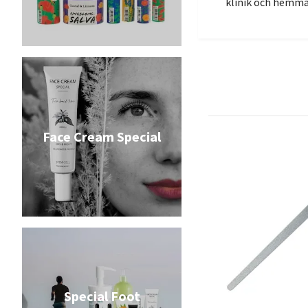
klinik och hemma
Face Cream Special
Special Foot