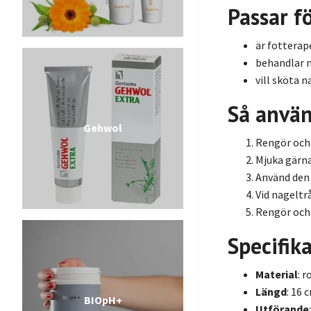
Passar f
är fotterap
behandlar n
vill sköta 
Så använ
Gehwol
Rengör och 
Mjuka gärna
Använd den 
Vid nageltr
Rengör och 
Specifik
Material
: r
Längd
: 16 
BIOpH+
Utförande