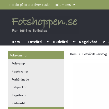
Fri frakt på ordrar över 895kr
Inkl. moms
Hem
Fotvård
Hudvård
Nagelvård
Hem
Fotvårdsverktyg
Fotåkommor
Fotsvamp
Nagelsvamp
Förhårdnader
Hälsprickor
Nageltrång
Vårtmedel