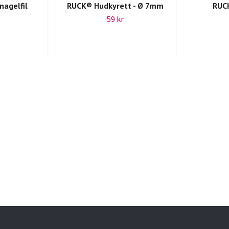
nagelfil
RUCK® Hudkyrett - Ø 7mm
RUC
59 kr