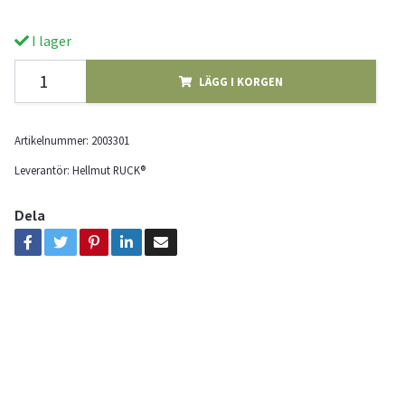
I lager
LÄGG I KORGEN
Artikelnummer:
2003301
Leverantör:
Hellmut RUCK®
Dela