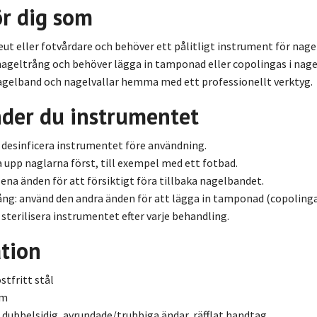
ör dig som
eut eller fotvårdare och behöver ett pålitligt instrument för nage
ageltrång och behöver lägga in tamponad eller copolingas i nage
nagelband och nagelvallar hemma med ett professionellt verktyg.
der du instrumentet
desinficera instrumentet före användning.
 upp naglarna först, till exempel med ett fotbad.
ena änden för att försiktigt föra tillbaka nagelbandet.
ång: använd den andra änden för att lägga in tamponad (copolingas
sterilisera instrumentet efter varje behandling.
ation
ostfritt stål
cm
: dubbelsidig, avrundade/trubbiga ändar, räfflat handtag