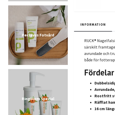
INFORMATION
Peclavus Fotvård
RUCK® Nagelfalsin
särskilt framtage
avrundade och tru
både för fottera
Fördelar
Dubbelsidi
Avrundade,
Rostfritt s
Ringblom Special
Räfflat ha
16 cm läng