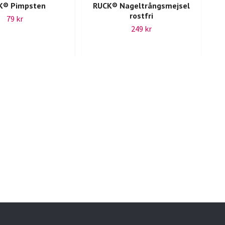
K® Pimpsten
RUCK® Nageltrångsmejsel
rostfri
79 kr
249 kr