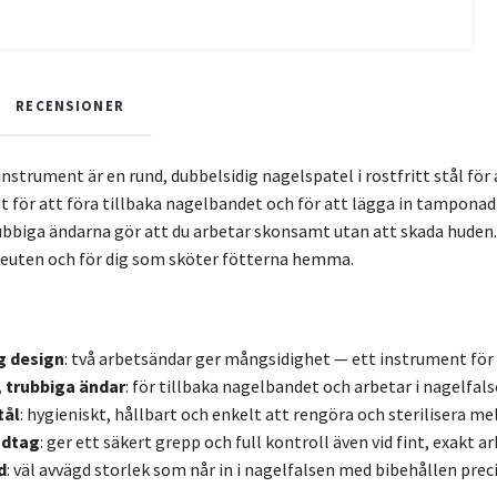
RECENSIONER
strument är en rund, dubbelsidig nagelspatel i rostfritt stål för
t för att föra tillbaka nagelbandet och för att lägga in tamponad 
bbiga ändarna gör att du arbetar skonsamt utan att skada huden. 
peuten och för dig som sköter fötterna hemma.
g design
: två arbetsändar ger mångsidighet — ett instrument för
 trubbiga ändar
: för tillbaka nagelbandet och arbetar i nagelfals
tål
: hygieniskt, hållbart och enkelt att rengöra och sterilisera m
ndtag
: ger ett säkert grepp och full kontroll även vid fint, exakt ar
d
: väl avvägd storlek som når in i nagelfalsen med bibehållen preci