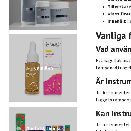
Tillverkare
Klassificer
Innehåll
: 
Vanliga 
Vad använ
Ett nagelfalsinst
tamponad i nagelf
Camillen
Är instru
Ja, instrumentet 
lägga in tampona
Kan instr
Ja. Instrumentet ä
Gustaf & Linnea