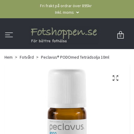
Fri frakt på ordrar över 895kr
Inkl. moms
0
Hem
Fotvård
Peclavus® PODOmed Teträdsolja 10ml