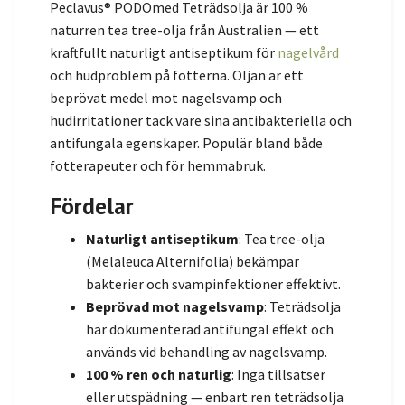
Peclavus® PODOmed Teträdsolja är 100 %
naturren tea tree-olja från Australien — ett
kraftfullt naturligt antiseptikum för
nagelvård
och hudproblem på fötterna. Oljan är ett
beprövat medel mot nagelsvamp och
hudirritationer tack vare sina antibakteriella och
antifungala egenskaper. Populär bland både
fotterapeuter och för hemmabruk.
Fördelar
Naturligt antiseptikum
: Tea tree-olja
(Melaleuca Alternifolia) bekämpar
bakterier och svampinfektioner effektivt.
Beprövad mot nagelsvamp
: Teträdsolja
har dokumenterad antifungal effekt och
används vid behandling av nagelsvamp.
100 % ren och naturlig
: Inga tillsatser
eller utspädning — enbart ren teträdsolja