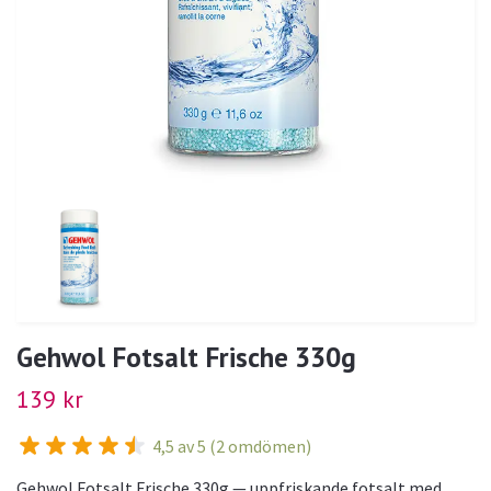
Gehwol Fotsalt Frische 330g
139 kr
4,5 av 5 (2 omdömen)
Gehwol Fotsalt Frische 330g — uppfriskande fotsalt med