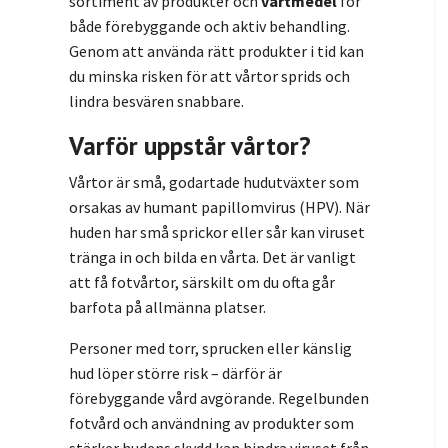
sortiment av produkter och
vårtmedel
för
både förebyggande och aktiv behandling.
Genom att använda rätt produkter i tid kan
du minska risken för att vårtor sprids och
lindra besvären snabbare.
Varför uppstår vårtor?
Vårtor är små, godartade hudutväxter som
orsakas av humant papillomvirus (HPV). När
huden har små sprickor eller sår kan viruset
tränga in och bilda en vårta. Det är vanligt
att få fotvårtor, särskilt om du ofta går
barfota på allmänna platser.
Personer med torr, sprucken eller känslig
hud löper större risk – därför är
förebyggande vård avgörande. Regelbunden
fotvård och användning av produkter som
stärker hudens skydd kan hindra viruset från