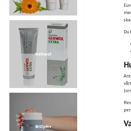
Eur
men
ska
Du 
Gehwol
H
Ant
vår
(or
Res
per
V
BIOpH+