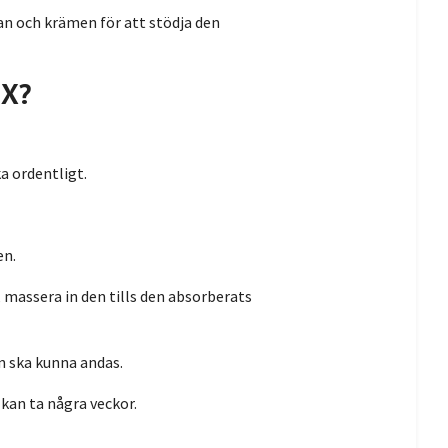
rtan och krämen för att stödja den
UX?
a ordentligt.
en.
 massera in den tills den absorberats
n ska kunna andas.
t kan ta några veckor.