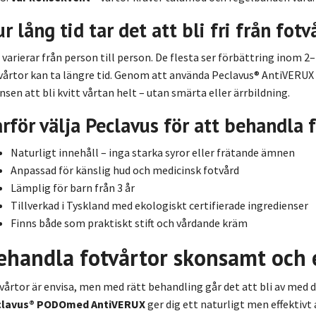
r lång tid tar det att bli fri från fotv
 varierar från person till person. De flesta ser förbättring inom 2
vårtor kan ta längre tid. Genom att använda Peclavus® AntiVERUX
nsen att bli kvitt vårtan helt – utan smärta eller ärrbildning.
rför välja Peclavus för att behandla 
Naturligt innehåll – inga starka syror eller frätande ämnen
Anpassad för känslig hud och medicinsk fotvård
Lämplig för barn från 3 år
Tillverkad i Tyskland med ekologiskt certifierade ingredienser
Finns både som praktiskt stift och vårdande kräm
ehandla fotvårtor skonsamt och e
vårtor är envisa, men med rätt behandling går det att bli av med d
clavus® PODOmed AntiVERUX
ger dig ett naturligt men effektivt 