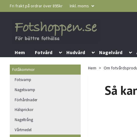
Fri frakt på ordrar över 895kr
Inkl. moms
Hem
Fotvård
Hudvård
Nagelvård
Hem
Om fotvårdsprod
Fotåkommor
Fotsvamp
Så kan
Nagelsvamp
Förhårdnader
Hälsprickor
Nageltrång
Vårtmedel