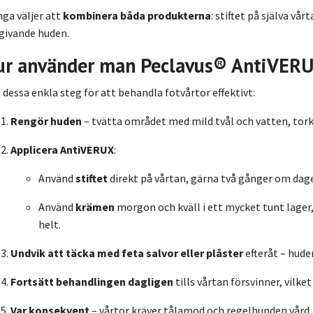
ga väljer att
kombinera båda produkterna
: stiftet på själva vå
ivande huden.
ur använder man Peclavus® AntiVER
j dessa enkla steg för att behandla fotvårtor effektivt:
Rengör huden
– tvätta området med mild tvål och vatten, tork
Applicera AntiVERUX
:
Använd
stiftet
direkt på vårtan, gärna två gånger om dag
Använd
krämen
morgon och kväll i ett mycket tunt lager,
helt.
Undvik att täcka med feta salvor eller plåster
efteråt – hude
Fortsätt behandlingen dagligen
tills vårtan försvinner, vilke
Var konsekvent
– vårtor kräver tålamod och regelbunden vård.