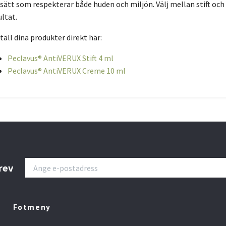
 sätt som respekterar både huden och miljön. Välj mellan stift och
ultat.
täll dina produkter direkt här:
Peclavus® AntiVERUX Stift 4 ml
Peclavus® AntiVERUX Creme 10 ml
rev
Fotmeny