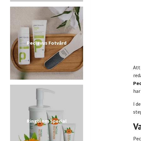
Peclavus Fotvård
Att
red
Pe
har
I d
ste
Ringblom Special
V
Pec