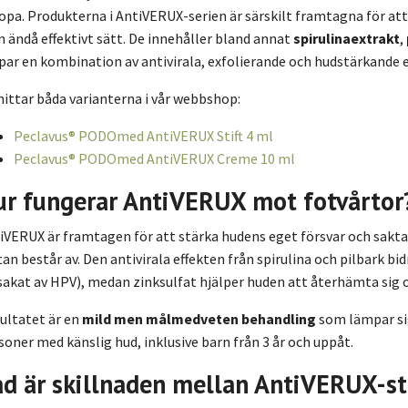
opa. Produkterna i AntiVERUX-serien är särskilt framtagna för at
 ändå effektivt sätt. De innehåller bland annat
spirulinaextrakt
,
par en kombination av antivirala, exfolierande och hudstärkande 
hittar båda varianterna i vår webbshop:
Peclavus® PODOmed AntiVERUX Stift 4 ml
Peclavus® PODOmed AntiVERUX Creme 10 ml
ur fungerar AntiVERUX mot fotvårtor
iVERUX är framtagen för att stärka hudens eget försvar och sakt
tan består av. Den antivirala effekten från spirulina och pilbark bi
sakat av HPV), medan zinksulfat hjälper huden att återhämta sig
ultatet är en
mild men målmedveten behandling
som lämpar sig
soner med känslig hud, inklusive barn från 3 år och uppåt.
ad är skillnaden mellan AntiVERUX-st