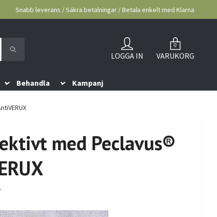
Snabb leverans / Säkra betalningar / Betala enkelt med Klarna
0
LOGGA IN
VARUKORG
Behandla
Kampanj
AntiVERUX
fektivt med Peclavus®
VERUX
5