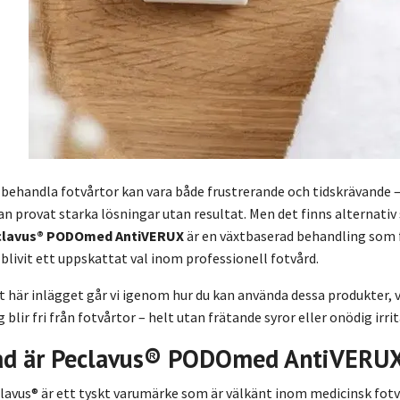
 behandla fotvårtor kan vara både frustrerande och tidskrävande –
an provat starka lösningar utan resultat. Men det finns alternati
clavus® PODOmed AntiVERUX
är en växtbaserad behandling som
 blivit ett uppskattat val inom professionell fotvård.
et här inlägget går vi igenom hur du kan använda dessa produkter, v
g blir fri från fotvårtor – helt utan frätande syror eller onödig irri
ad är Peclavus® PODOmed AntiVERU
lavus® är ett tyskt varumärke som är välkänt inom medicinsk fotv