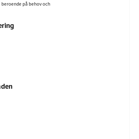
n beroende på behov och
ering
åden