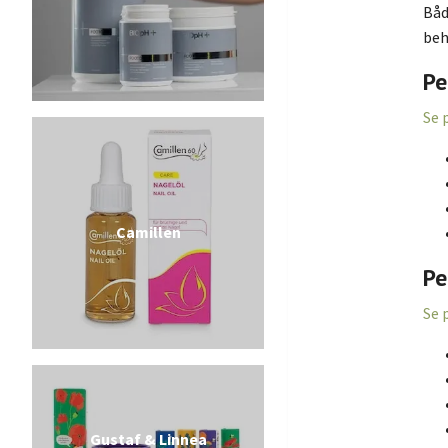
Båd
beh
Pe
Se 
Camillen
Pe
Se 
Gustaf & Linnea