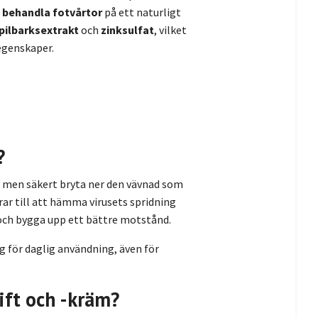
t
behandla fotvårtor
på ett naturligt
pilbarksextrakt
och
zinksulfat
, vilket
egenskaper.
?
a men säkert bryta ner den vävnad som
drar till att hämma virusets spridning
 och bygga upp ett bättre motstånd.
 för daglig användning, även för
ift och -kräm?