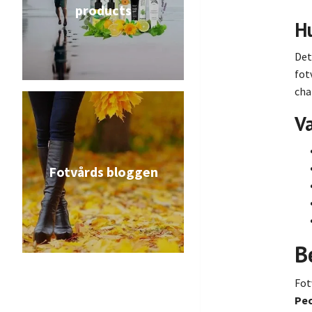
products
Hu
Det
fot
cha
Va
Fotvårds bloggen
B
Fot
Pe