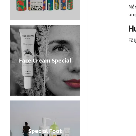
Mån
omg
H
Föl
Face Cream Special
Special Foot