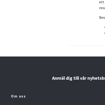
ett
res
Bes
Anmäl dig till vår nyhetsb
Om oss