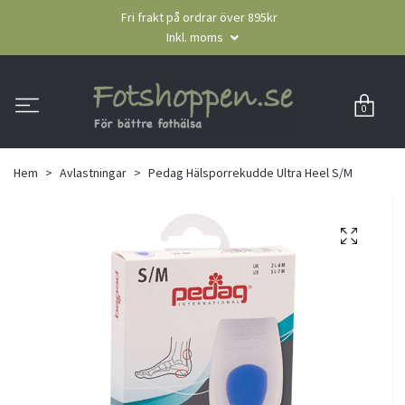
Fri frakt på ordrar över 895kr
Inkl. moms
0
Hem
Avlastningar
Pedag Hälsporrekudde Ultra Heel S/M